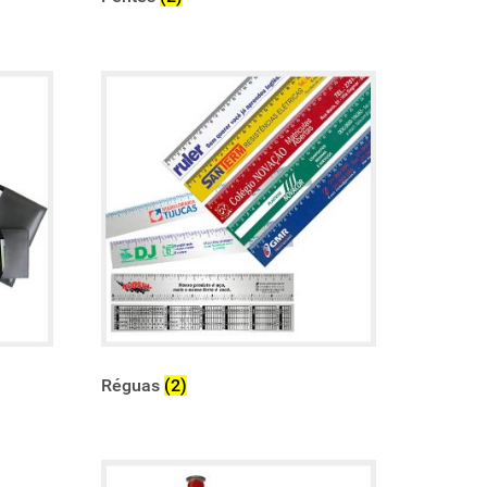
Réguas
(2)