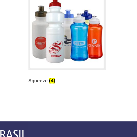
Squeeze
(4)