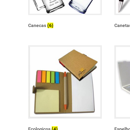
Canecas
(6)
Caneta
Ecologicos
(4)
Espelh