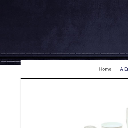
Home
A E